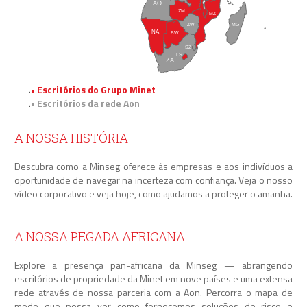
AO
KM
ZM
MZ
ZW
MG
NA
MU
BW
SZ
LS
ZA
.
• Escritórios do Grupo Minet
.
• Escritórios da rede Aon
A NOSSA HISTÓRIA
Descubra como a Minseg oferece às empresas e aos indivíduos a
oportunidade de navegar na incerteza com confiança. Veja o nosso
vídeo corporativo e veja hoje, como ajudamos a proteger o amanhã.
A NOSSA PEGADA AFRICANA
Explore a presença pan-africana da Minseg — abrangendo
escritórios de propriedade da Minet em nove países e uma extensa
rede através de nossa parceria com a Aon. Percorra o mapa de
modo que possa ver como fornecemos soluções de risco e