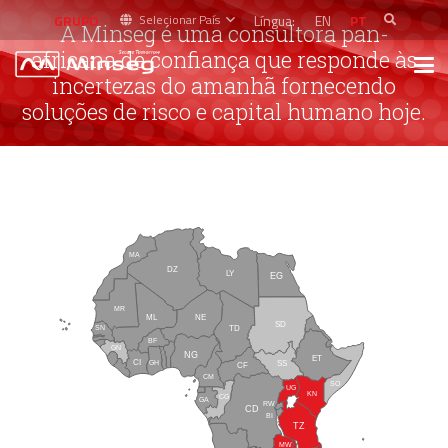
GRUPO
Língua:
EN
PT
Selecionar País
A Minseg é uma consultora pan-
africana de confiança que responde às
incertezas do amanhã fornecendo
soluções de risco e capital humano hoje.
TN
MA
DZ
LY
EG
MR
NE
ML
ER
SD
SN
TD
CV
GM
BF
DJ
GN
GW
NG
ET
CI
SS
SL
GH
CF
BJ
LR
TG
CM
GQ
SO
UG
ST
KN
CG
GA
RW
CD
BI
TZ
SC
MW