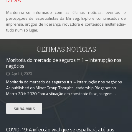
MÍDIA
Mantenha-se informado com as últimas notícias, eventos e
percepções de especialistas da Minseg. Explore comunicados de
imprensa, artigos de liderança inovadora e conteúdos multimédia-
tudo num só lugar.
ÚLTIMAS NOTÍCIAS
Monitoria do mercado de seguros # 1 – Interrupção nos
negócios
April 1, 2020
Monitoria do mercado de seguros # 1 – Interrupção nos negócios
As published on Minet Group Thought Leadership Blogspot on
March 28th 2020 Com a situação em constante fluxo, surgem…
SAIBA MAIS
COVID-19: A infecção viral que se espalhará até aos